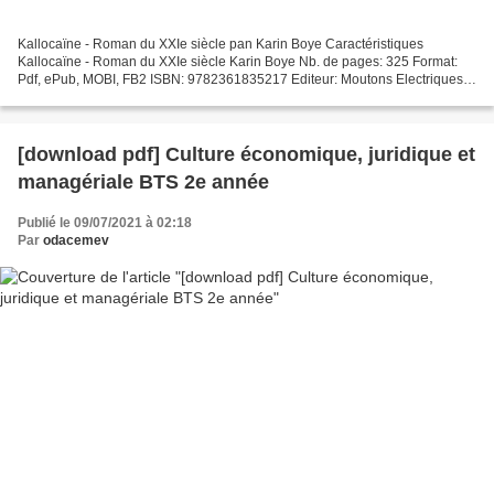
Kallocaïne - Roman du XXIe siècle pan Karin Boye Caractéristiques
Kallocaïne - Roman du XXIe siècle Karin Boye Nb. de pages: 325 Format:
Pdf, ePub, MOBI, FB2 ISBN: 9782361835217 Editeur: Moutons Electriques
(Les) Date de parution: 2018 Télécharger eBook...
[download pdf] Culture économique, juridique et
managériale BTS 2e année
Publié le 09/07/2021 à 02:18
Par
odacemev