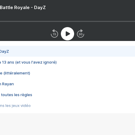
 Battle Royale - DayZ
 DayZ
 a 13 ans (et vous l'avez ignoré)
e (littéralement)
im Rayan
 toutes les règles
s les jeux vidéo
us choquant de Rockstar ? - Le scandale BULLY
e plus moche de Steam