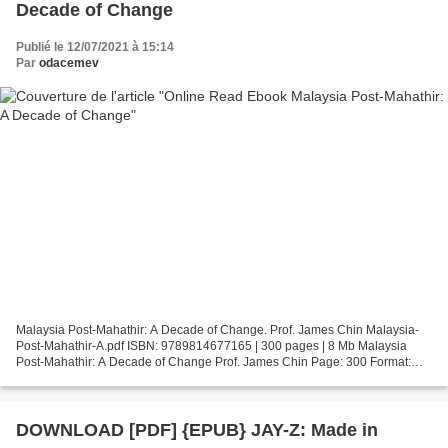
Decade of Change
Publié le 12/07/2021 à 15:14
Par
odacemev
Malaysia Post-Mahathir: A Decade of Change. Prof. James Chin Malaysia-
Post-Mahathir-A.pdf ISBN: 9789814677165 | 300 pages | 8 Mb Malaysia
Post-Mahathir: A Decade of Change Prof. James Chin Page: 300 Format:
pdf, ePub, fb2, mobi ISBN: 9789814677165 Publisher:...
DOWNLOAD [PDF] {EPUB} JAY-Z: Made in