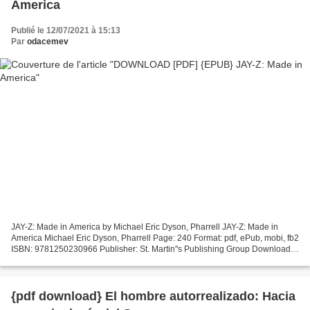
America
Publié le 12/07/2021 à 15:13
Par
odacemev
JAY-Z: Made in America by Michael Eric Dyson, Pharrell JAY-Z: Made in
America Michael Eric Dyson, Pharrell Page: 240 Format: pdf, ePub, mobi, fb2
ISBN: 9781250230966 Publisher: St. Martin''s Publishing Group Download
eBook Read free books online free...
{pdf download} El hombre autorrealizado: Hacia