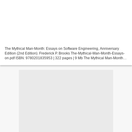
The Mythical Man-Month: Essays on Software Engineering, Anniversary
Edition (2nd Edition). Frederick P. Brooks The-Mythical-Man-Month-Essays-
on.pdf ISBN: 9780201835953 | 322 pages | 9 Mb The Mythical Man-Month:
Essays on Software Engineering, Anniversary...