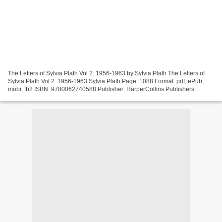
The Letters of Sylvia Plath Vol 2: 1956-1963 by Sylvia Plath The Letters of
Sylvia Plath Vol 2: 1956-1963 Sylvia Plath Page: 1088 Format: pdf, ePub,
mobi, fb2 ISBN: 9780062740588 Publisher: HarperCollins Publishers
Download The Letters of Sylvia Plath...