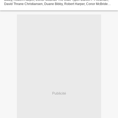
David Thrane Christiansen, Duane Bibby, Robert Harper, Conor McBride
Page: 424 Format: pdf, ePub, mobi, fb2...
Publicité