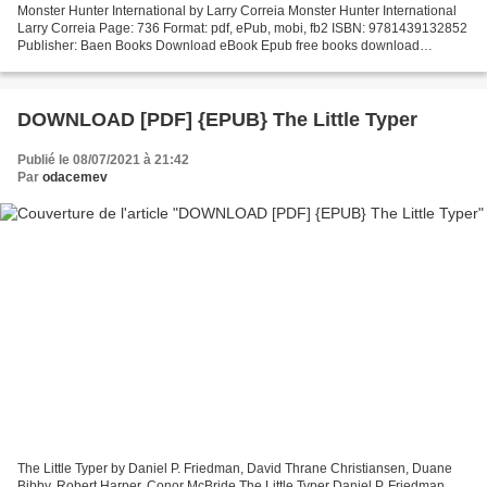
Monster Hunter International by Larry Correia Monster Hunter International
Larry Correia Page: 736 Format: pdf, ePub, mobi, fb2 ISBN: 9781439132852
Publisher: Baen Books Download eBook Epub free books download
Monster Hunter International (English Edition)...
DOWNLOAD [PDF] {EPUB} The Little Typer
Publié le 08/07/2021 à 21:42
Par
odacemev
The Little Typer by Daniel P. Friedman, David Thrane Christiansen, Duane
Bibby, Robert Harper, Conor McBride The Little Typer Daniel P. Friedman,